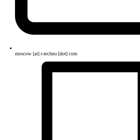
moscow [at] r-techno [dot] com