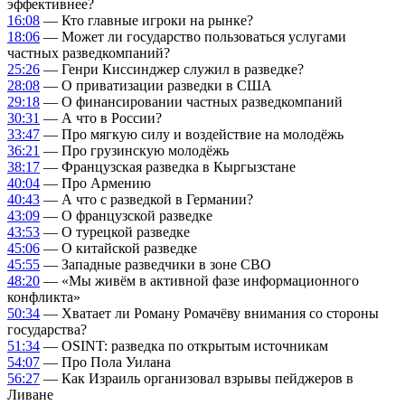
эффективнее?
16:08
— Кто главные игроки на рынке?
18:06
— Может ли государство пользоваться услугами
частных разведкомпаний?
25:26
— Генри Киссинджер служил в разведке?
28:08
— О приватизации разведки в США
29:18
— О финансировании частных разведкомпаний
30:31
— А что в России?
33:47
— Про мягкую силу и воздействие на молодёжь
36:21
— Про грузинскую молодёжь
38:17
— Французская разведка в Кыргызстане
40:04
— Про Армению
40:43
— А что с разведкой в Германии?
43:09
— О французской разведке
43:53
— О турецкой разведке
45:06
— О китайской разведке
45:55
— Западные разведчики в зоне СВО
48:20
— «Мы живём в активной фазе информационного
конфликта»
50:34
— Хватает ли Роману Ромачёву внимания со стороны
государства?
51:34
— OSINT: разведка по открытым источникам
54:07
— Про Пола Уилана
56:27
— Как Израиль организовал взрывы пейджеров в
Ливане