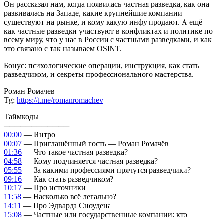
Он рассказал нам, когда появилась частная разведка, как она
развивалась на Западе, какие крупнейшие компании
существуют на рынке, и кому какую инфу продают. А ещё —
как частные разведки участвуют в конфликтах и политике по
всему миру, что у нас в России с частными разведками, и как
это связано с так называем OSINT.
Бонус: психологические операции, инструкция, как стать
разведчиком, и секреты профессионального мастерства.
Роман Ромачев
Tg:
https://t.me/romanromachev
Таймкоды
────────────
00:00
— Интро
00:07
— Приглашённый гость — Роман Ромачёв
01:36
— Что такое частная разведка?
04:58
— Кому подчиняется частная разведка?
05:55
— За какими профессиями прячутся разведчики?
09:16
— Как стать разведчиком?
10:17
— Про источники
11:58
— Насколько всё легально?
14:11
— Про Эдварда Сноудена
15:08
— Частные или государственные компании: кто